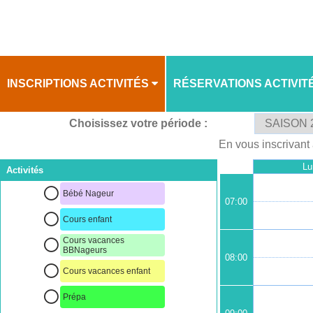
INSCRIPTIONS ACTIVITÉS
RÉSERVATIONS ACTIVIT
Choisissez votre période :
PLANNING
PLANNING
En vous inscrivant 
Lu
Activités
Bébé Nageur
07:00
Cours enfant
Cours vacances
BBNageurs
08:00
Cours vacances enfant
Prépa