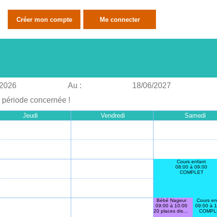
/2026
Au :
18/06/2027
a période concernée !
Jeudi
Vendredi
Samedi
Cours enfant
08:00 à 09:00
COMPLET
Bébé Nageur
Cours en
09:00 à 10:00
09:00 à 
20 places disponibles
COMPL