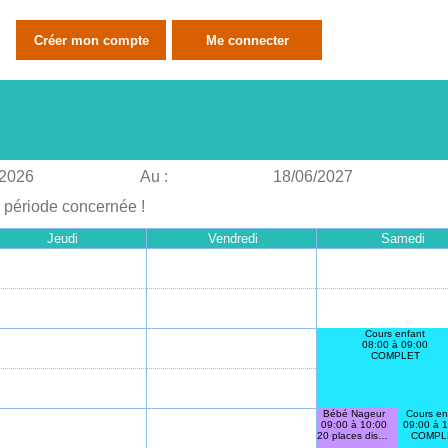
/2026
Au :
18/06/2027
a période concernée !
Jeudi
Vendredi
Samedi
Cours enfant
08:00 à 09:00
COMPLET
Bébé Nageur
Cours en
09:00 à 10:00
09:00 à 
20 places disponibles
COMPL