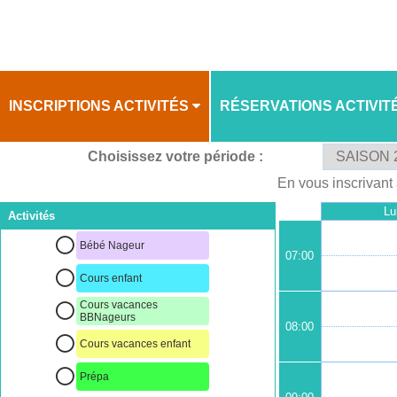
INSCRIPTIONS ACTIVITÉS
RÉSERVATIONS ACTIVIT
Choisissez votre période :
PLANNING
PLANNING
En vous inscrivant 
Lu
Activités
Bébé Nageur
07:00
Cours enfant
Cours vacances
BBNageurs
08:00
Cours vacances enfant
Prépa