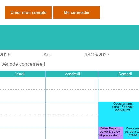
/2026
Au :
18/06/2027
a période concernée !
Jeudi
Vendredi
Samedi
Cours enfant
08:00 à 09:00
COMPLET
Bébé Nageur
Cours en
09:00 à 10:00
09:00 à 
20 places disponibles
COMPL