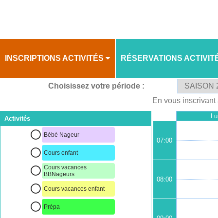
INSCRIPTIONS ACTIVITÉS
RÉSERVATIONS ACTIVIT
Choisissez votre période :
PLANNING
PLANNING
En vous inscrivant 
Lu
Activités
Bébé Nageur
07:00
Cours enfant
Cours vacances
BBNageurs
08:00
Cours vacances enfant
Prépa