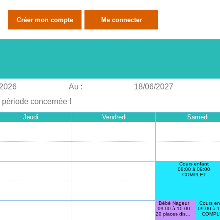
/2026
Au :
18/06/2027
a période concernée !
Jeudi
Vendredi
Samedi
Cours enfant
08:00 à 09:00
COMPLET
Bébé Nageur
Cours en
09:00 à 10:00
09:00 à 
20 places disponibles
COMPL