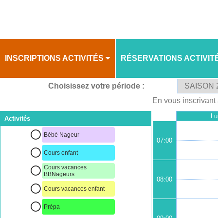
INSCRIPTIONS ACTIVITÉS
RÉSERVATIONS ACTIVIT
Choisissez votre période :
PLANNING
PLANNING
En vous inscrivant 
Lu
Activités
Bébé Nageur
07:00
Cours enfant
Cours vacances
BBNageurs
08:00
Cours vacances enfant
Prépa